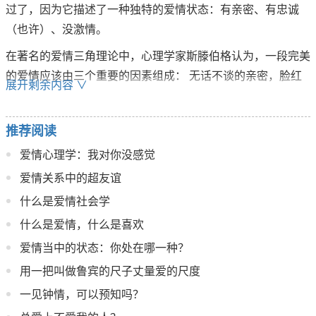
过了，因为它描述了一种独特的爱情状态：有亲密、有忠诚
（也许）、没激情。
在著名的爱情三角理论中，心理学家斯滕伯格认为，一段完美
的爱情应该由三个重要的因素组成： 无话不谈的亲密，脸红
展开剩余内容 ∨
耳赤的激情，以及长相厮守的忠诚 。
推荐阅读
爱情心理学：我对你没感觉
爱情关系中的超友谊
什么是爱情社会学
什么是爱情，什么是喜欢
爱情当中的状态：你处在哪一种？
用一把叫做鲁宾的尺子丈量爱的尺度
一见钟情，可以预知吗？